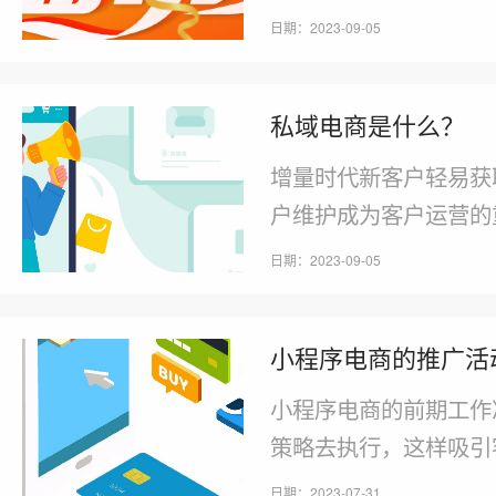
力。淘宝直播在今年双
日期：2023-09-05
天开播场次同比去年增
开播成为店铺消费者运
私域电商是什么？
货。为什么各大商家纷
增量时代新客户轻易获
户维护成为客户运营的
来说说私域电商。私域
日期：2023-09-05
值，有着密不可分的关
本，实现低成本获客。
小程序电商的推广活
模式下，平台是品牌、
交易数据及客户关系为
小程序电商的前期工作
策略去执行，这样吸引
以，在小程序电商推广
日期：2023-07-31