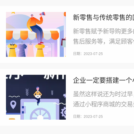
后。
新零售与传统零售的
新零售赋予新导购更多
售后服务等，满足顾客
求。有很多人认为新零
日期：2023-07-25
以直接在附近的线上店
传统的网购形式相比，
企业一定要搭建一个
虽然这样说还为时过早
通过小程序商城的交易
分，仍然还存在非常大
日期：2023-07-25
问题，这主要是因为小