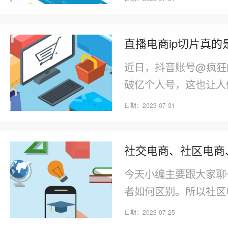
方式促成订单，或者通
直播电商ip切片真的
近日，抖音账号@疯狂
破亿个人号，这也让人
花样、下沉市场打造个
日期：2023-07-31
小杨哥直播切片片段，
货。所以，为了避免虚
社交电商、社区电商
也在日前也关闭了IP
际上可能产生的负面影
今天小编主要跟大家聊
者如何区别。所以社区
的电商模式。尽管社交
日期：2023-07-25
的，但社交电商的核心