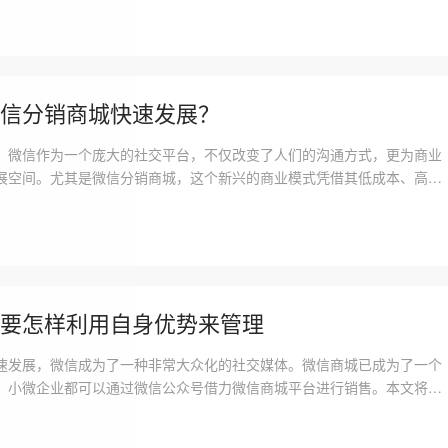
越多的企业选择这一平台进行数字化转型
信分销商城快速发展？
，微信作为一个庞大的社交平台，不仅改变了人们的沟通方式，更为商业
展空间。尤其是微信分销商城，这个新兴的商业模式凭借其低成本、高回
多创业者的关注。那么，如何才能让微信分销商城快速发展呢?接下来我
策略，帮助商家有效提升分销商城的业绩
要怎样利用自身优势来管理
速发展，微信成为了一种非常大众化的社交媒体。微信商城已成为了一个
，小微企业都可以通过微信公众号借力微信商城平台进行销售。本文将从
优势出发，向大家介绍如何利用这四大优势来进行微信商城的管理。一、
势微信作为社交媒体，其强大的社交属性