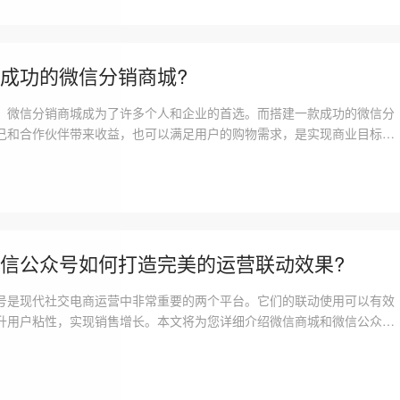
成功的微信分销商城?
，微信分销商城成为了许多个人和企业的首选。而搭建一款成功的微信分
己和合作伙伴带来收益，也可以满足用户的购物需求，是实现商业目标的
建微信分销商城的流程究竟是怎样的呢?第一步：明确目标与定位在搭建
先要明确自己的目标和定位。确定自己的
信公众号如何打造完美的运营联动效果?
号是现代社交电商运营中非常重要的两个平台。它们的联动使用可以有效
升用户粘性，实现销售增长。本文将为您详细介绍微信商城和微信公众号
、微信商城与微信公众号的关系和价值微信商城是将传统的电商模式与微
的一种新型电子商务模式。微信商城