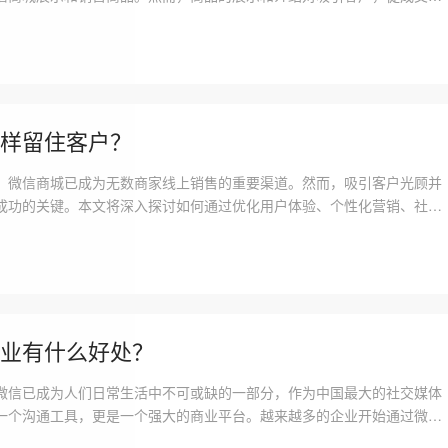
何更好地在微信商城中介绍商品，以提高用户的购买欲望和转化率呢?本
信商城商品介绍的最佳实践，帮助商家成
样留住客户？
，微信商城已成为无数商家线上销售的重要渠道。然而，吸引客户光顾并
成功的关键。本文将深入探讨如何通过优化用户体验、个性化营销、社交
客户心甘情愿地停留并反复光临你的微信商城。一、优化用户体验用户体
的核心因素之一。一个简洁、流畅的购物
业有什么好处？
微信已成为人们日常生活中不可或缺的一部分，作为中国最大的社交媒体
一个沟通工具，更是一个强大的商业平台。越来越多的企业开始通过微信
以期提升品牌知名度和销售额。本文将全面分析微信商城对企业的好处，