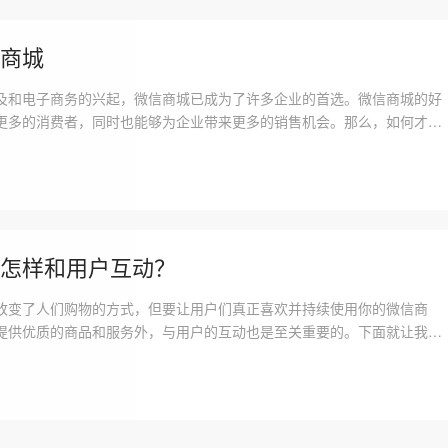
商城
及和电子商务的兴起，微信商城已成为了许多企业的首选。微信商城的好
更多的消费者，同时也能够为企业带来更多的销售机会。那么，如何才能
商城呢?本文将为你详细介绍。首先，一个成功的微信商城需要有一个吸
标题和宣传语是吸引用户点击和购买
怎样和用户互动？
改变了人们购物的方式，但要让用户们真正喜欢并持续使用你的微信商
提供优质的商品和服务外，与用户的互动也是至关重要的。下面就让我们
中如何与用户进行互动，提高用户黏性和转化率吧!1. 提供多种互动方式
力并增加用户黏性，你的微信商城应该提